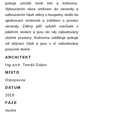
pokoje umístit nově krb a knihovnu.
V
ybouráním okna směrem do verandy a
odbouráním části stěny u koupelny došlo ke
sjednocení místnosti a zvětšení o prostor
verandy. Zděný pilíř vytváří ostrůvek s
jídelním stolem a jsou do něj zabudovány
úložné prostory. Knihovna odděluje pokoje
od obývací části a jsou v ní zabudovány
posuvné dveře.
ARCHITEKT
Ing arch. Tomáš Gábor
MÍSTO
Ostopovice
DATUM
2019
FÁZE
studie